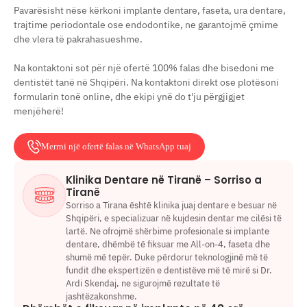
Pavarësisht nëse kërkoni implante dentare, faseta, ura dentare,
trajtime periodontale ose endodontike, ne garantojmë çmime
dhe vlera të pakrahasueshme.
Na kontaktoni sot për një ofertë 100% falas dhe bisedoni me
dentistët tanë në Shqipëri. Na kontaktoni direkt ose plotësoni
formularin tonë online, dhe ekipi ynë do t'ju përgjigjet
menjëherë!
Merrni një ofertë falas në WhatsApp tuaj
Klinika Dentare në Tiranë – Sorriso a
Tiranë
Sorriso a Tirana është klinika juaj dentare e besuar në
Shqipëri, e specializuar në kujdesin dentar me cilësi të
lartë. Ne ofrojmë shërbime profesionale si implante
dentare, dhëmbë të fiksuar me All-on-4, faseta dhe
shumë më tepër. Duke përdorur teknologjinë më të
fundit dhe ekspertizën e dentistëve më të mirë si Dr.
Ardi Skendaj, ne sigurojmë rezultate të
jashtëzakonshme.