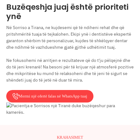
Buzëqeshja juaj është prioriteti
ynë
Në Sorriso a Tirana, ne kujdesemi që të ndiheni rehat dhe që
pritshmëritë tuaja të tejkalohen. Ekipi ynë i dentistëve ekspertë
garanton shërbim të personalizuar, kujdes të shkëlqyer dentar
dhe ndihmë të vazhdueshme gjatë gjithë udhëtimit tuaj.
Ne fokusohemi në arritjen e rezultateve që do t'ju pëlqejnë dhe
do të jeni krenarë! Na besoni për të krijuar një atmosferë pozitive
dhe mikpritëse ku mund të relaksoheni dhe të jeni të sigurt se
shëndeti juaj do të jetë në duar të mira.
Merrni një ofertë falas në WhatsApp tuaj
KRAHASIMET