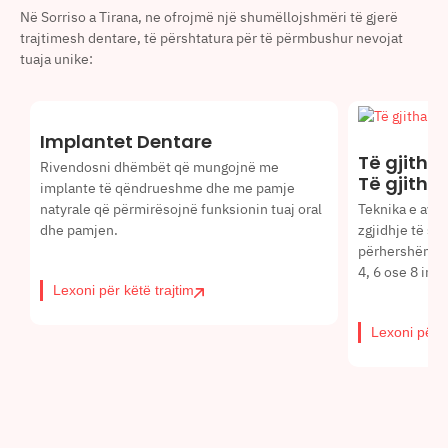
Në Sorriso a Tirana, ne ofrojmë një shumëllojshmëri të gjerë
trajtimesh dentare, të përshtatura për të përmbushur nevojat
tuaja unike:
Implantet Dentare
Të gjitha 
Rivendosni dhëmbët që mungojnë me
Të gjitha
implante të qëndrueshme dhe me pamje
natyrale që përmirësojnë funksionin tuaj oral
Teknika e avan
dhe pamjen.
zgjidhje të s
përhershëm të
4, 6 ose 8 imp
Lexoni për këtë trajtim
Lexoni për k