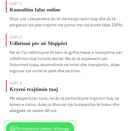
HAPI 2
Konsultim falas online
Ekipi ynë i ekspertëve do të vlerësojë rastin tuaj dhe do të
përgatisë një plan trajtimi me porosi me një kuotë falas 100%.
HAPI 3
Udhëtoni për në Shqipëri
Ne do t'ju ndihmojmë të bëni të gjitha masat e nevojshme për
udhëtimin tuaj turistik dentar. Ne do të kujdesemi për
fluturimet tuaja, akomodimin në hotel dhe transportin, duke
siguruar një vizitë të qetë dhe pa stres.
HAPI 4
Kryeni trajtimin tuaj
Me ekspertizën tonë, ne do ta përfundojmë trajtimin tuaj në
kohën e duhur, duke ju dhuruar një buzëqeshje të bukur dhe
afatgjatë në vetëm 48 orë.
Na kontaktoni përmes Whatsapp