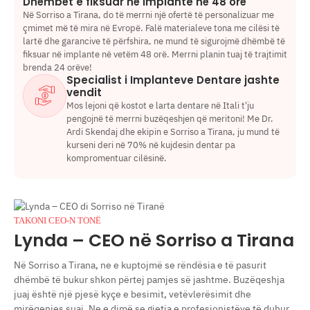
Dhëmbët e fiksuar në implante në 48 orë
Në Sorriso a Tirana, do të merrni një ofertë të personalizuar me
çmimet më të mira në Evropë. Falë materialeve tona me cilësi të
lartë dhe garancive të përfshira, ne mund të sigurojmë dhëmbë të
fiksuar në implante në vetëm 48 orë. Merrni planin tuaj të trajtimit
brenda 24 orëve!
Specialist i Implanteve Dentare jashte
vendit
Mos lejoni që kostot e larta dentare në Itali t'ju
pengojnë të merrni buzëqeshjen që meritoni! Me Dr.
Ardi Skendaj dhe ekipin e Sorriso a Tirana, ju mund të
kurseni deri në 70% në kujdesin dentar pa
kompromentuar cilësinë.
TAKONI CEO-N TONË
Lynda – CEO në Sorriso a Tirana
Në Sorriso a Tirana, ne e kuptojmë se rëndësia e të pasurit
dhëmbë të bukur shkon përtej pamjes së jashtme. Buzëqeshja
juaj është një pjesë kyçe e besimit, vetëvlerësimit dhe
mirëqenies suaj. Ne e dimë se gjetja e profesionistëve të duhur