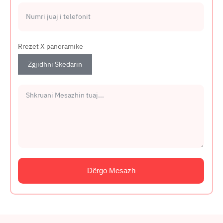
Rrezet X panoramike
Zgjidhni Skedarin
Dërgo Mesazh