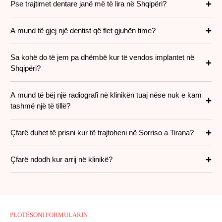
Pse trajtimet dentare janë më të lira në Shqipëri?
A mund të gjej një dentist që flet gjuhën time?
Sa kohë do të jem pa dhëmbë kur të vendos implantet në
Shqipëri?
A mund të bëj një radiografi në klinikën tuaj nëse nuk e kam
tashmë një të tillë?
Çfarë duhet të prisni kur të trajtoheni në Sorriso a Tirana?
Çfarë ndodh kur arrij në klinikë?
PLOTËSONI FORMULARIN