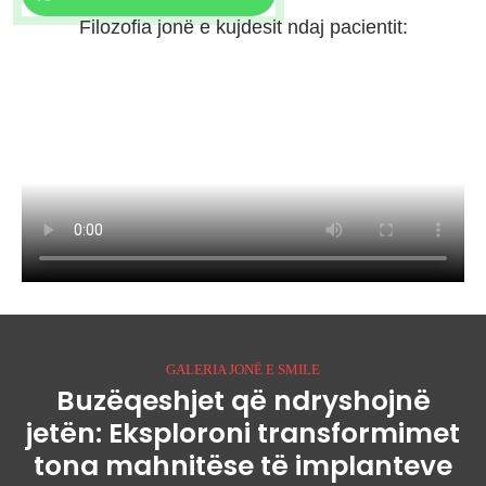
Filozofia jonë e kujdesit ndaj pacientit:
GALERIA JONË E SMILE
Buzëqeshjet që ndryshojnë
jetën: Eksploroni transformimet
tona mahnitëse të implanteve