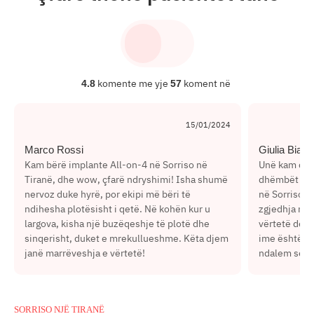
komente me yje
koment në
4.8
57
15/01/2024
Marco Rossi
Giulia Bianc
Kam bërë implante All-on-4 në Sorriso në
Unë kam qen
Tiranë, dhe wow, çfarë ndryshimi! Isha shumë
dhëmbët e m
nervoz duke hyrë, por ekipi më bëri të
në Sorriso a 
ndihesha plotësisht i qetë. Në kohën kur u
zgjedhja më 
largova, kisha një buzëqeshje të plotë dhe
vërtetë dëgj
sinqerisht, duket e mrekullueshme. Këta djem
ime është gj
janë marrëveshja e vërtetë!
ndalem së b
SORRISO NJË TIRANË