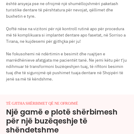
është arsyeja pse ne ofrojmë një shumëllojshmëri paketash
turistike dentare të përshtatura për nevojat, qëllimet dhe
buxhetin e tyre.
Qoftë nëse na vizitoni për një kontroll rutinë apo për procedura
më të komplikuara si implantet dentare apo fasetat, në Sorriso a
Tirana, ne kujdesemi për gjithçka për ju!
Ne fokusohemi në ndërtimin e besimit dhe ruajtjen e
marrëdhënieve afatgjata me pacientët tanë. Ne jemi këtu për t'ju
ndihmuar të transformoni buzëqeshjen tuaj, të rifitoni besimin
tuaj dhe të sigurojmë që pushimet tuaja dentare në Shqipëri të
jenë sa më të këndshme.
TË GJITHA SHËRBIMET QË NE OFROJMË
Një gamë e plotë shërbimesh
për një buzëqeshje të
shëndetshme