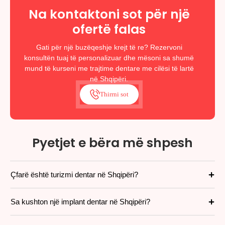
Na kontaktoni sot për një
ofertë falas
Gati për një buzëqeshje krejt të re? Rezervoni
konsultën tuaj të personalizuar dhe mësoni sa shumë
mund të kurseni me trajtime dentare me cilësi të lartë
në Shqipëri.
Thirrni sot
Pyetjet e bëra më shpesh
Çfarë është turizmi dentar në Shqipëri?
Sa kushton një implant dentar në Shqipëri?