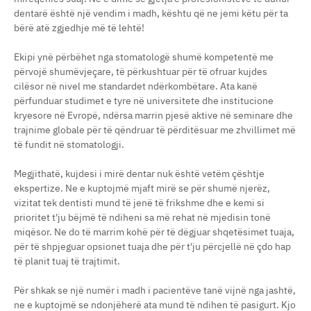
dentarë është një vendim i madh, kështu që ne jemi këtu për ta
bërë atë zgjedhje më të lehtë!
Ekipi ynë përbëhet nga stomatologë shumë kompetentë me
përvojë shumëvjeçare, të përkushtuar për të ofruar kujdes
cilësor në nivel me standardet ndërkombëtare. Ata kanë
përfunduar studimet e tyre në universitete dhe institucione
kryesore në Evropë, ndërsa marrin pjesë aktive në seminare dhe
trajnime globale për të qëndruar të përditësuar me zhvillimet më
të fundit në stomatologji.
Megjithatë, kujdesi i mirë dentar nuk është vetëm çështje
ekspertize. Ne e kuptojmë mjaft mirë se për shumë njerëz,
vizitat tek dentisti mund të jenë të frikshme dhe e kemi si
prioritet t'ju bëjmë të ndiheni sa më rehat në mjedisin tonë
miqësor. Ne do të marrim kohë për të dëgjuar shqetësimet tuaja,
për të shpjeguar opsionet tuaja dhe për t'ju përcjellë në çdo hap
të planit tuaj të trajtimit.
Për shkak se një numër i madh i pacientëve tanë vijnë nga jashtë,
ne e kuptojmë se ndonjëherë ata mund të ndihen të pasigurt. Kjo