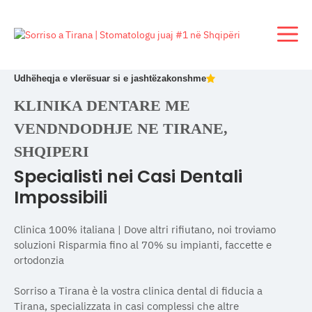
Kalo
te
M
përmbajtja
Udhëheqja e vlerësuar si e jashtëzakonshme
KLINIKA DENTARE ME
VENDNDODHJE NE TIRANE,
SHQIPERI
Specialisti nei Casi Dentali
Impossibili
Clinica 100% italiana | Dove altri rifiutano, noi troviamo
soluzioni Risparmia fino al 70% su impianti, faccette e
ortodonzia
Sorriso a Tirana è la vostra clinica dental di fiducia a
Tirana, specializzata in casi complessi che altre