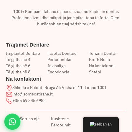
100% Kompani italiane e specializuar në kujdesin dentar.
Profesionalizmi dhe mikpritja janë pikat tona të forta! Gjeni
buzëqeshjen tuaj sërish tek ne!
Trajtimet Dentare
Implantet Dentare
Fasetat Dentare
Turizmi Dentar
Të gjitha në 4
Periodontikë
Rreth Nesh
Të gjitha në 6
Invisalign
Na kontaktoni
Të gjitha në 8
Endodoncia
Shtëpi
Na kontaktoni
Shkolla e Baletit, Rruga Ali Visha nr 11, Tiranë 1001
info@sorrisoatirana.it
+355 69 345 6982
@2026
Sorriso një
Kushtet e
Politika e
Albanian
Tiranë
Përdorimit
privatësisë